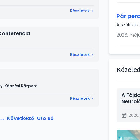
(BAZ Várme
Szolnok V
Részletek
Pár perc
A székreke
 Konferencia
2026. máju
Részletek
Közele
i Képzési Központ
A Fájd
Részletek
Neurol
Intézet
2026.
…
Következő
Utolsó
dal
Kép