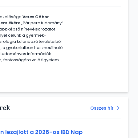
vezetősége
Veres Gábor
 emlékére
„Pár perc tudomány”
ábbképző hírlevélsorozatot
ellyel célunk a gyermek-
rológia különböző területeiből
t, a gyakorlatban hasznosítható
b tudományos információk
, fontosságára való figyelem
írek
Összes hír
n lezajlott a 2026-os IBD Nap