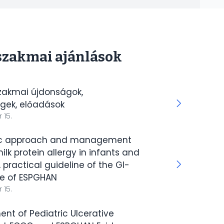
szakmai ajánlások
zakmai újdonságok,
gek, előadások
 15.
ic approach and management
ilk protein allergy in infants and
A practical guideline of the GI-
e of ESPGHAN
 15.
t of Pediatric Ulcerative