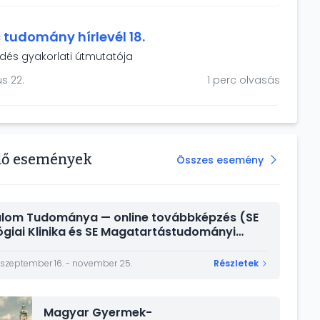
gyei Központi Kórház) és Kiss Judit (Jász-Nagykun-
ármegyei Hetényi Géza Kórház).
 tudomány hírlevél 18.
dés gyakorlati útmutatója
s 22.
1 perc olvasás
dő események
Összes esemény
alom Tudománya — online továbbképzés (SE
ógiai Klinika és SE Magatartástudományi
)
 szeptember 16. - november 25.
Részletek
Magyar Gyermek-