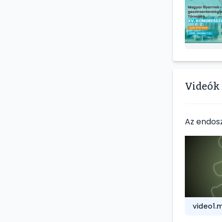
Videók
Az endos
video1.