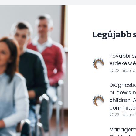
Legújabb 
További s
érdekessé
2022. február
Diagnost
of cow’s m
children: 
committe
2022. február
Managemen