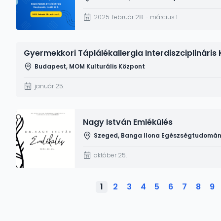
2025. február 28. - március 1.
Gyermekkori Táplálékallergia Interdiszciplináris
Budapest, MOM Kulturális Központ
január 25.
Kép
Nagy István Emlékülés
Szeged, Banga Ilona Egészségtudomány
október 25.
Oldalszámozás
1
2
3
4
5
6
7
8
9
Jelenlegi
Oldal
Oldal
Oldal
Oldal
Oldal
Oldal
Oldal
Ol
oldal