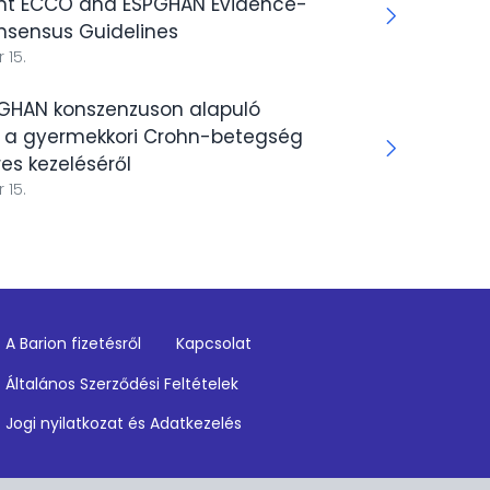
Joint ECCO and ESPGHAN Evidence-
sensus Guidelines
 15.
GHAN konszenzuson alapuló
k a gyermekkori Crohn-betegség
es kezeléséről
 15.
A Barion fizetésről
Kapcsolat
Fo
Általános Szerződési Feltételek
m
Jogi nyilatkozat és Adatkezelés