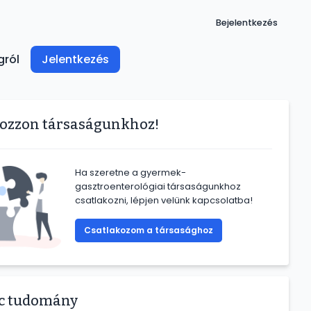
User
Bejelentkezés
account
menu
gról
Jelentkezés
kozzon társaságunkhoz!
Ha szeretne a gyermek-
gasztroenterológiai társaságunkhoz
csatlakozni, lépjen velünk kapcsolatba!
Csatlakozom a társasághoz
rc tudomány