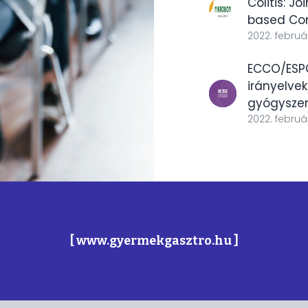
Colitis: 
based Con
2022. február
ECCO/ESP
irányelve
gyógyszer
2022. február
[ www.gyermekgasztro.hu ]