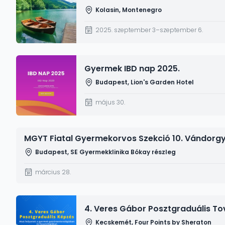
Kolasin, Montenegro
2025. szeptember 3–szeptember 6.
Kép
Gyermek IBD nap 2025.
Budapest, Lion's Garden Hotel
május 30.
MGYT Fiatal Gyermekorvos Szekció 10. Vándorg
Budapest, SE Gyermekklinika Bókay részleg
március 28.
Kép
4. Veres Gábor Posztgraduális T
Kecskemét, Four Points by Sheraton