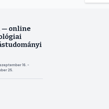
 — online
ológiai
tástudományi
szeptember 16. -
ber 25.