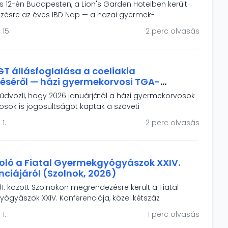
us 12-én Budapesten, a Lion's Garden Hotelben került
ésre az éves IBD Nap — a hazai gyermek-
erológiai IBD-ellátás és a HUPIR regiszter önkéntes
 15.
2 perc olvasás
 fóruma. A rendezvény fókuszában a modern terápiák, a
s intelligencia, a táplálásterápiás irányelvek és a
letminőségének támogatása állt.
T állásfoglalása a coeliakia
réséről — házi gyermekorvosi TGA-
ati jogosultság és a népességszűrés
üdvözli, hogy 2026 januárjától a házi gyermekorvosok
osok is jogosultságot kaptak a szöveti
amináz elleni antitest vizsgálat elvégeztetésére
 1.
2 perc olvasás
gyanú esetén. Állásfoglalásunk hangsúlyozza, hogy a
s coeliakia-populació felismeréséhez szervezett,
égügyi alapelvekre épülő népességszűrés szükséges.
ló a Fiatal Gyermekgyógyászok XXIV.
nciájáról (Szolnok, 2026)
1. között Szolnokon megrendezésre került a Fiatal
ógyászok XXIV. Konferenciája, közel kétszáz
el és 90 szakmai előadással. Az MGYGT két díjat
 1.
1 perc olvasás
el a legkiválóbb előadóknak – a díjazottak: Simon Máté