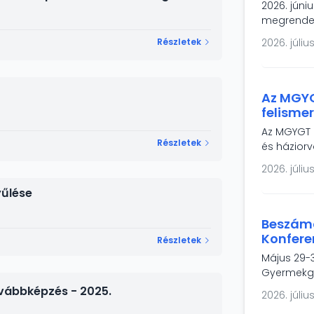
2026. júni
megrendez
gasztroent
Részletek
2026. július
töltőinek
mestersége
betegek é
Az MGYG
felisme
vizsgál
Az MGYGT 
igénye
Részletek
és háziorv
transzglut
2026. július
coeliakia 
tünetmente
yűlése
népegészs
Beszámo
Konfere
Részletek
Május 29-3
Gyermekgy
résztvevőv
ovábbképzés - 2025.
2026. július
ajánlott f