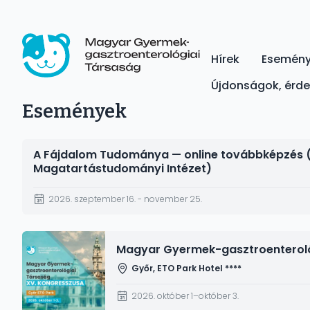
Ugrás
a
tartalomra
Hírek
Esemén
Main
Magyar Gyermek-gasztroenterológiai Társaság
Újdonságok, érd
navigation
Események
A Fájdalom Tudománya — online továbbképzés (SE
Magatartástudományi Intézet)
2026. szeptember 16. - november 25.
Kép
Magyar Gyermek-gasztroenteroló
Győr, ETO Park Hotel ****
2026. október 1–október 3.