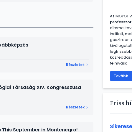
Az MGYGT 
professzor
címmel tov
indított, m
gasztroente
ovábbképzés
kiválogatot
legfrisseb
közreadása
felhívása.
Részletek
Tovább
giai Társaság XIV. Kongresszusa
Friss h
Részletek
Sikerese
 This September in Montenegro!