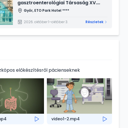
gasztroenterológiai Társaság XV.
Kongresszusa
Győr, ETO Park Hotel ****
2026. október 1–október 3.
Részletek
zkópos előkészítésről pácienseknek
mp4
video1-2.mp4