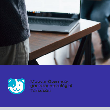
Magyar Gyermek-gasztroenterológiai Társaság