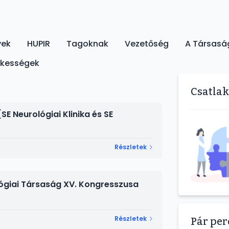
yek
HUPIR
Tagoknak
Vezetőség
A Társasá
ekességek
Csatla
 Neurológiai Klinika és SE
Részletek
giai Társaság XV. Kongresszusa
Részletek
Pár pe