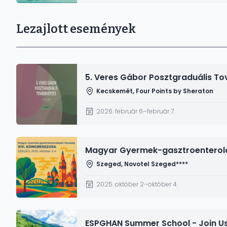
Lezajlott események
Kép
5. Veres Gábor Posztgraduális T
Kecskemét, Four Points by Sheraton
2026. február 6–február 7.
Kép
Magyar Gyermek-gasztroenteroló
Szeged, Novotel Szeged****
2025. október 2–október 4.
Kép
ESPGHAN Summer School - Join Us