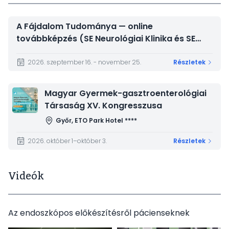
A Fájdalom Tudománya — online
továbbképzés (SE Neurológiai Klinika és SE
Magatartástudományi Intézet)
2026. szeptember 16. - november 25.
Részletek
Kép
Magyar Gyermek-gasztroenterológiai
Társaság XV. Kongresszusa
Győr, ETO Park Hotel ****
2026. október 1–október 3.
Részletek
Videók
Az endoszkópos előkészítésről pácienseknek