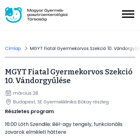
Ugrás
a
tartalomra
Magyar Gyermek-gasztroenterológiai Társaság
User
account
Bejelentkezés
Morzsa
Címlap
MGYT Fiatal Gyermekorvos Szekció 10. Vándorgyűl
menu
MGYT Fiatal Gyermekorvos Szekció
Hírek
10. Vándorgyűlése
Main
navigation
március 28.
Események
Budapest, SE Gyermekklinika Bókay részleg
Részletes program
:
HUPIR
16:00 Lóth Szendile: Bél-agy tengely, funkcionális
zavarok elméleti háttere
Tagoknak