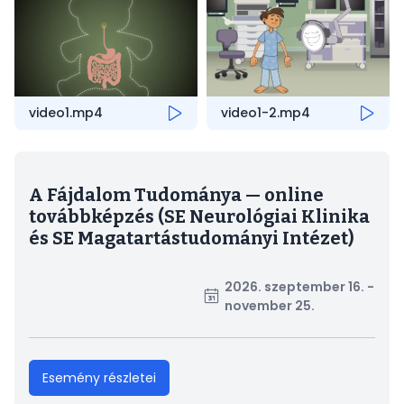
video1.mp4
video1-2.mp4
A Fájdalom Tudománya — online
továbbképzés (SE Neurológiai Klinika
és SE Magatartástudományi Intézet)
2026. szeptember 16. -
november 25.
Esemény részletei