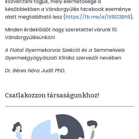
közvetíteni fogjuk, mely elérhetősége a
későbbiekben a Vándorgyűlés facebook eseménye
alatt megtalálható lesz (
https://fb.me/e/1X9lZ3Bh9
).
Minden érdeklődőt nagy szeretettel várunk 10.
Vándorgyűlésünkön!
A Fiatal Gyermekorvos Szekció és a Semmelweis
Gyermekgyógyászati Klinika szervezői nevében
Dr. Béres Nóra Judit PhD.
Csatlakozzon társaságunkhoz!