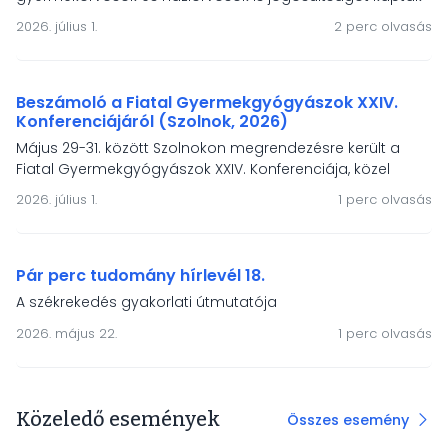
a szöveti transzglutamináz elleni antitest vizsgálat
2026. július 1.
2 perc olvasás
elvégeztetésére coeliakia gyanú esetén. Állásfoglalásunk
hangsúlyozza, hogy a tünetmentes coeliakia-populació
felismeréséhez szervezett, népegészségügyi alapelvekre
épülő népességszűrés szükséges.
Beszámoló a Fiatal Gyermekgyógyászok XXIV.
Konferenciájáról (Szolnok, 2026)
Május 29-31. között Szolnokon megrendezésre került a
Fiatal Gyermekgyógyászok XXIV. Konferenciája, közel
kétszáz résztvevővel és 90 szakmai előadással. Az MGYGT
2026. július 1.
1 perc olvasás
két díjat ajánlott fel a legkiválóbb előadóknak – a
díjazottak: Simon Máté (BAZ Vármegyei Központi Kórház)
és Kiss Judit (Jász-Nagykun-Szolnok Vármegyei Hetényi
Géza Kórház).
Pár perc tudomány hírlevél 18.
A székrekedés gyakorlati útmutatója
2026. május 22.
1 perc olvasás
Közeledő események
Összes esemény