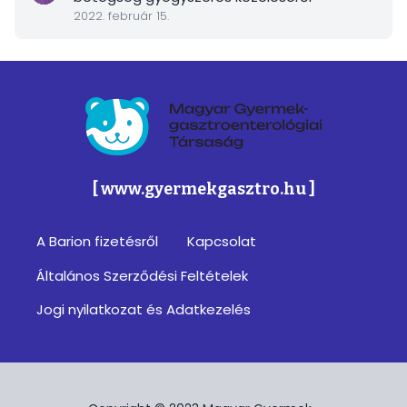
2022. február 15.
Magyar Gyermek-gasztroenterológiai Társa
[ www.gyermekgasztro.hu ]
A Barion fizetésről
Kapcsolat
Footer
Általános Szerződési Feltételek
menu
Jogi nyilatkozat és Adatkezelés