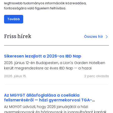
legfrissebb tudományos információk közreadása,
fontosságára való figyelem felhívása.
Tovább
Friss hírek
Összes hír
Sikeresen lezajlott a 2026-os IBD Nap
2026. június 12-én Budapesten, a Lion's Garden Hotelben
került megrendezésre az éves IBD Nap — a hazai
gyermek-gasztroenterológiai IBD-ellátás és a HUPIR
2026. július 15.
2 perc olvasás
regiszter önkéntes töltőinek fóruma. A rendezvény
fókuszában a modern terápiák, a mesterséges
intelligencia, a táplálásterápiás irányelvek és a betegek
életminőségének támogatása állt.
Az MGYGT állásfoglalása a coeliakia
felismeréséről — házi gyermekorvosi TGA-
vizsgálati jogosultság és a népességszűrés
Az MGYGT üdvözli, hogy 2026 januárjától a házi
igénye
gyermekorvosok és háziorvosok is jogosultságot kaptak