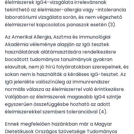
élelmiszerek IgG4-vizsgálata irrelevánsnak
tekinthető az élelmiszer-allergia vagy -intolerancia
laboratóriumi vizsgálata során, és nem végezhető
élelmiszerrel kapcsolatos panaszok esetén (3).
Az Amerikai Allergia, Asztma és Immunológiai
Akadémia véleménye alapján az IgG tesztek
használatának alátámasztására rendelkezésre
bocsátott tudományos tanulmányok gyakran
elavultak, nem jó hírű folyóiratokban szerepelnek, és
sokan nem is használták a kérdéses IgG-tesztet. Az
IgG jelenléte valószínűleg az immunrendszer
normális válasza az élelmiszerrel való érintkezésre.
Valójában az élelmiszerek magasabb IgG4 szintje
egyszerűen összefüggésbe hozható az adott
élelmiszerekkel szembeni toleranciával (4).
Ennek megfelelően hazánkban már a Magyar
Dietetikusok Országos Szövetsége Tudományos