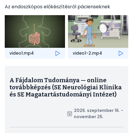
Az endoszkópos előkészítésről pácienseknek
video1.mp4
video1-2.mp4
A Fájdalom Tudománya — online
továbbképzés (SE Neurológiai Klinika
és SE Magatartástudományi Intézet)
2026. szeptember 16. -
november 25.