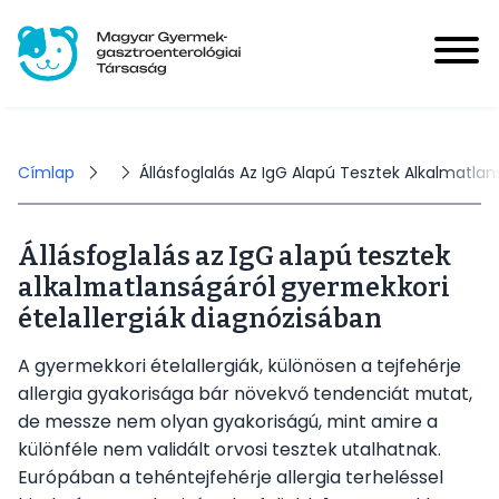
Ugrás
a
tartalomra
Magyar Gyermek-gasztroenterológiai Társaság
User
account
Bejelentkezés
Morzsa
Címlap
Állásfoglalás Az IgG Alapú Tesztek Alkalmatla
menu
Állásfoglalás az IgG alapú tesztek
Hírek
alkalmatlanságáról gyermekkori
Main
ételallergiák diagnózisában
navigation
Események
A gyermekkori ételallergiák, különösen a tejfehérje
allergia gyakorisága bár növekvő tendenciát mutat,
HUPIR
de messze nem olyan gyakoriságú, mint amire a
különféle nem validált orvosi tesztek utalhatnak.
Európában a tehéntejfehérje allergia terheléssel
Tagoknak