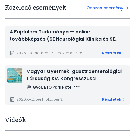
Közeledő események
Összes esemény
A Fájdalom Tudománya — online
továbbképzés (SE Neurológiai Klinika és SE
Magatartástudományi Intézet)
2026. szeptember 16. - november 25.
Részletek
Kép
Magyar Gyermek-gasztroenterológiai
Társaság XV. Kongresszusa
Győr, ETO Park Hotel ****
2026. október 1–október 3.
Részletek
Videók