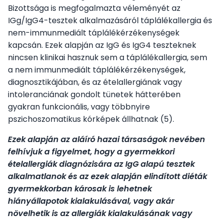
Bizottsága is megfogalmazta véleményét az
IGg/IgG4-tesztek alkalmazásáról táplálékallergia és
nem-immunmediált táplálékérzékenységek
kapcsán. Ezek alapján az IgG és IgG4 teszteknek
nincsen klinikai hasznuk sem a táplálékallergia, sem
a nem immunmediált táplálékérzékenységek,
diagnosztikájában, és az ételallergiának vagy
intoleranciának gondolt tünetek hátterében
gyakran funkcionális, vagy többnyire
pszichoszomatikus kórképek állhatnak (5).
Ezek alapján az aláíró hazai társaságok nevében
felhívjuk a figyelmet, hogy a gyermekkori
ételallergiák diagnózisára az IgG alapú tesztek
alkalmatlanok és az ezek alapján elindított diéták
gyermekkorban károsak is lehetnek
hiányállapotok kialakulásával, vagy akár
növelhetik is az allergiák kialakulásának vagy