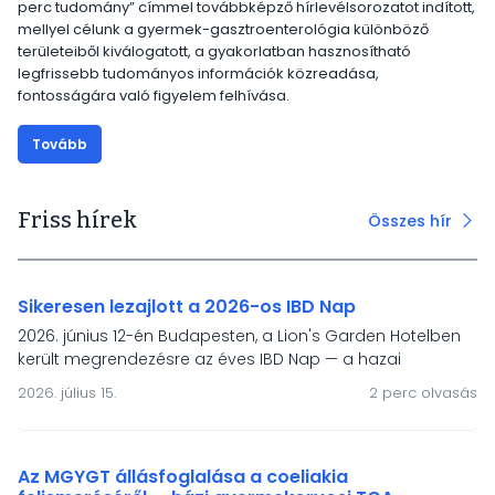
perc tudomány” címmel továbbképző hírlevélsorozatot indított,
mellyel célunk a gyermek-gasztroenterológia különböző
területeiből kiválogatott, a gyakorlatban hasznosítható
legfrissebb tudományos információk közreadása,
fontosságára való figyelem felhívása.
Tovább
Friss hírek
Összes hír
Sikeresen lezajlott a 2026-os IBD Nap
2026. június 12-én Budapesten, a Lion's Garden Hotelben
került megrendezésre az éves IBD Nap — a hazai
gyermek-gasztroenterológiai IBD-ellátás és a HUPIR
2026. július 15.
2 perc olvasás
regiszter önkéntes töltőinek fóruma. A rendezvény
fókuszában a modern terápiák, a mesterséges
intelligencia, a táplálásterápiás irányelvek és a betegek
életminőségének támogatása állt.
Az MGYGT állásfoglalása a coeliakia