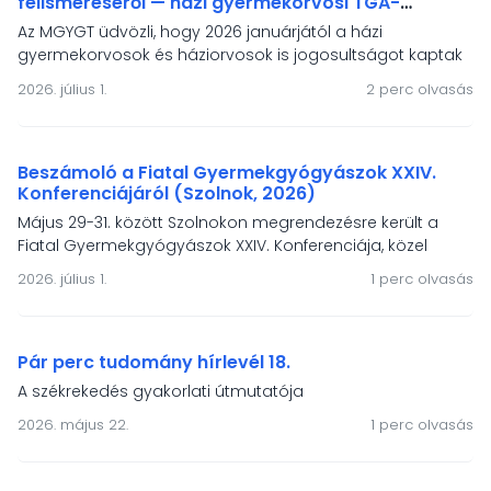
felismeréséről — házi gyermekorvosi TGA-
vizsgálati jogosultság és a népességszűrés
Az MGYGT üdvözli, hogy 2026 januárjától a házi
igénye
gyermekorvosok és háziorvosok is jogosultságot kaptak
a szöveti transzglutamináz elleni antitest vizsgálat
2026. július 1.
2 perc olvasás
elvégeztetésére coeliakia gyanú esetén. Állásfoglalásunk
hangsúlyozza, hogy a tünetmentes coeliakia-populació
felismeréséhez szervezett, népegészségügyi alapelvekre
épülő népességszűrés szükséges.
Beszámoló a Fiatal Gyermekgyógyászok XXIV.
Konferenciájáról (Szolnok, 2026)
Május 29-31. között Szolnokon megrendezésre került a
Fiatal Gyermekgyógyászok XXIV. Konferenciája, közel
kétszáz résztvevővel és 90 szakmai előadással. Az MGYGT
2026. július 1.
1 perc olvasás
két díjat ajánlott fel a legkiválóbb előadóknak – a
díjazottak: Simon Máté (BAZ Vármegyei Központi Kórház)
és Kiss Judit (Jász-Nagykun-Szolnok Vármegyei Hetényi
Géza Kórház).
Pár perc tudomány hírlevél 18.
A székrekedés gyakorlati útmutatója
2026. május 22.
1 perc olvasás