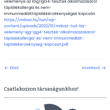
véleménye az IGg/IgG4-tesztek alkalmazásáról
táplálékallergia és nem-
immunmediálttáplálékérzékenységek kapcsán.
https://mdosz.hu/hun/wp-
content/uploads/2022/01/mdosz-tud-biz-
velemeny-igg-igg4-tesztek-alkalmazazasarol-
taplalakallergia-es-nem-immunmedialt-
taplalekerzeknyseg-kapcsan.pdf
Előző
Következő
Csatlakozzon társaságunkhoz!