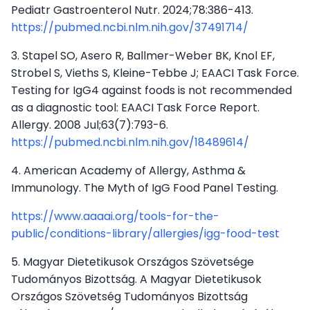
Pediatr Gastroenterol Nutr. 2024;78:386-413.
https://pubmed.ncbi.nlm.nih.gov/37491714/
3. Stapel SO, Asero R, Ballmer-Weber BK, Knol EF,
Strobel S, Vieths S, Kleine-Tebbe J; EAACI Task Force.
Testing for IgG4 against foods is not recommended
as a diagnostic tool: EAACI Task Force Report.
Allergy. 2008 Jul;63(7):793-6.
https://pubmed.ncbi.nlm.nih.gov/18489614/
4. American Academy of Allergy, Asthma &
Immunology. The Myth of IgG Food Panel Testing.
https://www.aaaai.org/tools-for-the-
public/conditions-library/allergies/igg-food-test
5. Magyar Dietetikusok Országos Szövetsége
Tudományos Bizottság. A Magyar Dietetikusok
Országos Szövetség Tudományos Bizottság