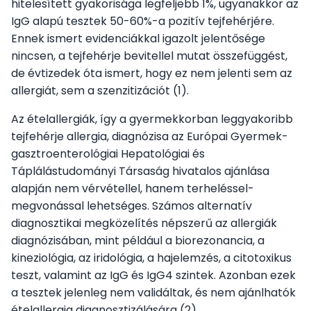
hitelesített gyakorisága legfeljebb 1%, ugyanakkor az
IgG alapú tesztek 50-60%-a pozitív tejfehérjére.
Ennek ismert evidenciákkal igazolt jelentősége
Vezetőség
nincsen, a tejfehérje bevitellel mutat összefüggést,
de évtizedek óta ismert, hogy ez nem jelenti sem az
A Társaságról
allergiát, sem a szenzitizációt (1).
Az ételallergiák, így a gyermekkorban leggyakoribb
Jelentkezés
tejfehérje allergia, diagnózisa az Európai Gyermek-
gasztroenterológiai Hepatológiai és
Újdonságok, érdekességek
Táplálástudományi Társaság hivatalos ajánlása
alapján nem vérvétellel, hanem terheléssel-
megvonással lehetséges. Számos alternatív
diagnosztikai megközelítés népszerű az allergiák
diagnózisában, mint például a biorezonancia, a
kineziológia, az iridológia, a hajelemzés, a citotoxikus
teszt, valamint az IgG és IgG4 szintek. Azonban ezek
a tesztek jelenleg nem validáltak, és nem ajánlhatók
ételallergia diagnosztizálására (2).