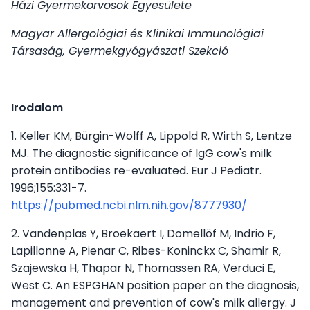
Házi Gyermekorvosok Egyesülete
Magyar Allergológiai és Klinikai Immunológiai
Társaság, Gyermekgyógyászati Szekció
Irodalom
1. Keller KM, Bürgin-Wolff A, Lippold R, Wirth S, Lentze
MJ. The diagnostic significance of IgG cow's milk
protein antibodies re-evaluated. Eur J Pediatr.
1996;155:331-7.
https://pubmed.ncbi.nlm.nih.gov/8777930/
2. Vandenplas Y, Broekaert I, Domellöf M, Indrio F,
Lapillonne A, Pienar C, Ribes-Koninckx C, Shamir R,
Szajewska H, Thapar N, Thomassen RA, Verduci E,
West C. An ESPGHAN position paper on the diagnosis,
management and prevention of cow's milk allergy. J