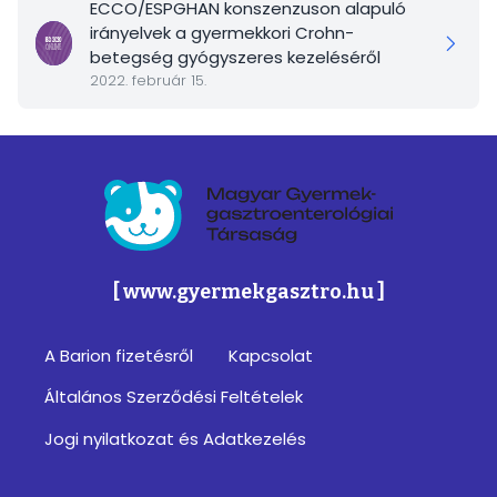
ECCO/ESPGHAN konszenzuson alapuló
irányelvek a gyermekkori Crohn-
betegség gyógyszeres kezeléséről
2022. február 15.
Magyar Gyermek-gasztroenterológiai Társa
[ www.gyermekgasztro.hu ]
A Barion fizetésről
Kapcsolat
Footer
Általános Szerződési Feltételek
menu
Jogi nyilatkozat és Adatkezelés