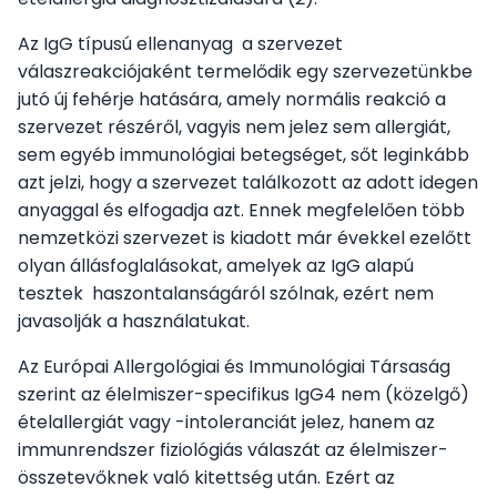
Az IgG típusú ellenanyag a szervezet
válaszreakciójaként termelődik egy szervezetünkbe
jutó új fehérje hatására, amely normális reakció a
szervezet részéről, vagyis nem jelez sem allergiát,
sem egyéb immunológiai betegséget, sőt leginkább
azt jelzi, hogy a szervezet találkozott az adott idegen
anyaggal és elfogadja azt. Ennek megfelelően több
nemzetközi szervezet is kiadott már évekkel ezelőtt
olyan állásfoglalásokat, amelyek az IgG alapú
tesztek haszontalanságáról szólnak, ezért nem
javasolják a használatukat.
Az Európai Allergológiai és Immunológiai Társaság
szerint az élelmiszer-specifikus IgG4 nem (közelgő)
ételallergiát vagy -intoleranciát jelez, hanem az
immunrendszer fiziológiás válaszát az élelmiszer-
összetevőknek való kitettség után. Ezért az