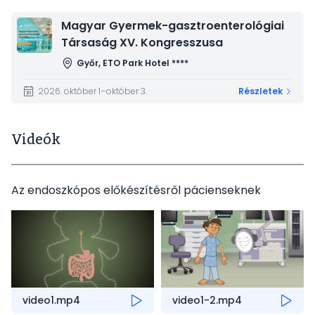
Kép
Magyar Gyermek-gasztroenterológiai
Társaság XV. Kongresszusa
Győr, ETO Park Hotel ****
2026. október 1–október 3.
Részletek
Videók
Az endoszkópos előkészítésről pácienseknek
video1.mp4
video1-2.mp4