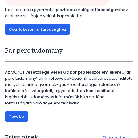
Ha szeretne a gyermek-gasztroenterológiai társaságunkhoz
csatlakozni, lépjen velünk kapcsolatba!
Csatlakozom a társasághoz
Pár perc tudomány
Az MGYGT vezetősége
Veres Gábor professzor emlékére
„Pár
perc tudomány” címmel továbbképző hírlevélsorozatot indított,
mellyel célunk a gyermek-gasztroenterológia különböző
területeiből kiválogatott, a gyakorlatban hasznosítható
legfrissebb tudományos információk közreadása,
fontosságára való figyelem felhívása.
Tovább
Friss hírek
Összes hír