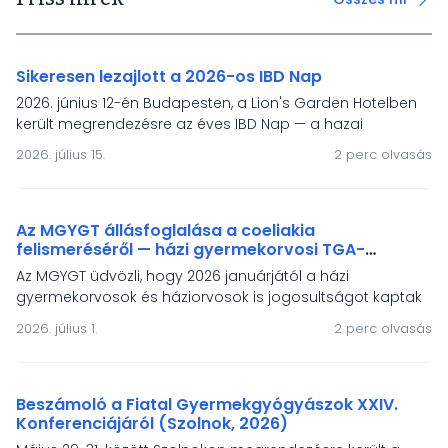
Sikeresen lezajlott a 2026-os IBD Nap
2026. június 12-én Budapesten, a Lion's Garden Hotelben
került megrendezésre az éves IBD Nap — a hazai
gyermek-gasztroenterológiai IBD-ellátás és a HUPIR
2026. július 15.
2 perc olvasás
regiszter önkéntes töltőinek fóruma. A rendezvény
fókuszában a modern terápiák, a mesterséges
intelligencia, a táplálásterápiás irányelvek és a betegek
életminőségének támogatása állt.
Az MGYGT állásfoglalása a coeliakia
felismeréséről — házi gyermekorvosi TGA-
vizsgálati jogosultság és a népességszűrés
Az MGYGT üdvözli, hogy 2026 januárjától a házi
igénye
gyermekorvosok és háziorvosok is jogosultságot kaptak
a szöveti transzglutamináz elleni antitest vizsgálat
2026. július 1.
2 perc olvasás
elvégeztetésére coeliakia gyanú esetén. Állásfoglalásunk
hangsúlyozza, hogy a tünetmentes coeliakia-populació
felismeréséhez szervezett, népegészségügyi alapelvekre
épülő népességszűrés szükséges.
Beszámoló a Fiatal Gyermekgyógyászok XXIV.
Konferenciájáról (Szolnok, 2026)