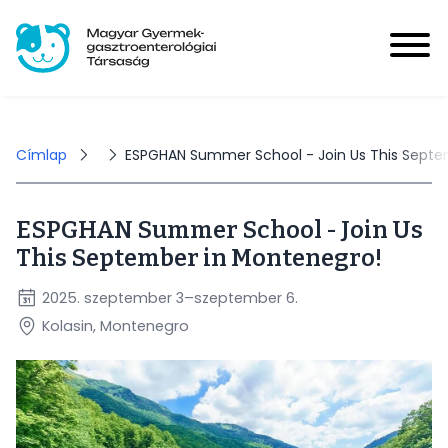
Ugrás
a
tartalomra
Magyar Gyermek-gasztroenterológiai Társaság
User
account
Bejelentkezés
Morzsa
Címlap
ESPGHAN Summer School - Join Us This Septe
menu
ESPGHAN Summer School - Join Us
Hírek
This September in Montenegro!
Main
navigation
2025. szeptember 3–szeptember 6.
Események
Kolasin, Montenegro
Kép
HUPIR
Tagoknak