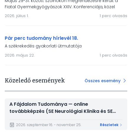
Május 29-31. között Szolnokon megrendezésre került a
Fiatal Gyermekgyógyászok XXIV. Konferenciája, közel
kétszáz résztvevővel és 90 szakmai előadással. Az MGYGT
2026. július 1.
1 perc olvasás
két díjat ajánlott fel a legkiválóbb előadóknak – a
díjazottak: Simon Máté (BAZ Vármegyei Központi Kórház)
és Kiss Judit (Jász-Nagykun-Szolnok Vármegyei Hetényi
Géza Kórház).
Pár perc tudomány hírlevél 18.
A székrekedés gyakorlati útmutatója
2026. május 22.
1 perc olvasás
Közeledő események
Összes esemény
A Fájdalom Tudománya — online
továbbképzés (SE Neurológiai Klinika és SE
Magatartástudományi Intézet)
2026. szeptember 16. - november 25.
Részletek