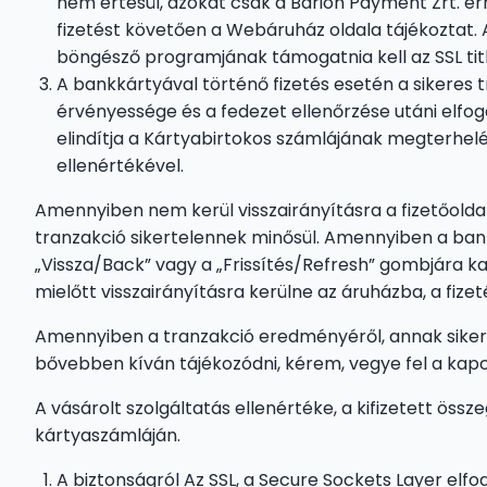
nem értesül, azokat csak a Barion Payment Zrt. ér
fizetést követően a Webáruház oldala tájékoztat. A
böngésző programjának támogatnia kell az SSL tit
A bankkártyával történő fizetés esetén a sikeres 
érvényessége és a fedezet ellenőrzése utáni elfoga
elindítja a Kártyabirtokos számlájának megterhelé
ellenértékével.
Amennyiben nem kerül visszairányításra a fizetőolda
tranzakció sikertelennek minősül. Amennyiben a bank
„Vissza/Back” vagy a „Frissítés/Refresh” gombjára kat
mielőtt visszairányításra kerülne az áruházba, a fizet
Amennyiben a tranzakció eredményéről, annak sikerte
bővebben kíván tájékozódni, kérem, vegye fel a kap
A vásárolt szolgáltatás ellenértéke, a kifizetett össz
kártyaszámláján.
A biztonságról Az SSL, a Secure Sockets Layer elfoga