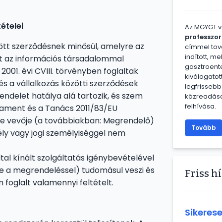
ételei
Az MGYGT 
professzor
tt szerződésnek minősül, amelyre az
címmel tov
indított, m
nt az információs társadalommal
gasztroente
001. évi CVIII. törvényben foglaltak
kiválogatot
s a vállalkozás közötti szerződések
legfrisseb
rendelet hatálya alá tartozik, és szem
közreadása
felhívása.
arlament és a Tanács 2011/83/EU
ybe vevője (a továbbiakban: Megrendelő)
Tovább
mély vagy jogi személyiséggel nem
tal kínált szolgáltatás igénybevételével
tve a megrendeléssel) tudomásul veszi és
Friss h
n foglalt valamennyi feltételt.
Sikerese