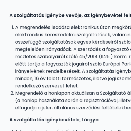
A szolgáltatás igénybe vevője, az igénybevétel felt
A megrendelés leadása elektronikus úton megkötö
elektronikus kereskedelmi szolgáltatások, valami
összefüggő szolgáltatások egyes kérdéseiről szóló 2
megfelelően irányadóak. A szerződés a fogyasztó é
részletes szabályairól szóló 45/2014 (II.26.) Korm. 
előtt tartja a fogyasztók jogairól szóló Európai P
irányelvének rendelkezéseit. A szolgáltatás igén
minden, 16 év feletti természetes, illetve jogi sze
rendelkező szervezet lehet.
Megrendelő a honlapon aktuálisan a Szolgáltató ál
(a honlap használata során a regisztrációval, ille
elfogadja a jelen általános szerződési feltételekbe
A szolgáltatás igénybevétele, tárgya