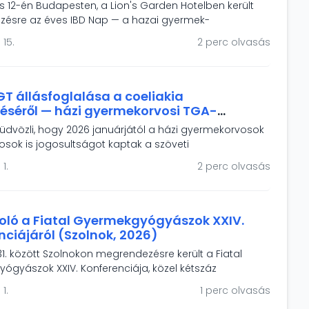
us 12-én Budapesten, a Lion's Garden Hotelben került
ésre az éves IBD Nap — a hazai gyermek-
erológiai IBD-ellátás és a HUPIR regiszter önkéntes
 15.
2 perc olvasás
 fóruma. A rendezvény fókuszában a modern terápiák, a
s intelligencia, a táplálásterápiás irányelvek és a
letminőségének támogatása állt.
T állásfoglalása a coeliakia
réséről — házi gyermekorvosi TGA-
ati jogosultság és a népességszűrés
üdvözli, hogy 2026 januárjától a házi gyermekorvosok
osok is jogosultságot kaptak a szöveti
amináz elleni antitest vizsgálat elvégeztetésére
 1.
2 perc olvasás
gyanú esetén. Állásfoglalásunk hangsúlyozza, hogy a
s coeliakia-populació felismeréséhez szervezett,
égügyi alapelvekre épülő népességszűrés szükséges.
ló a Fiatal Gyermekgyógyászok XXIV.
nciájáról (Szolnok, 2026)
1. között Szolnokon megrendezésre került a Fiatal
ógyászok XXIV. Konferenciája, közel kétszáz
el és 90 szakmai előadással. Az MGYGT két díjat
 1.
1 perc olvasás
el a legkiválóbb előadóknak – a díjazottak: Simon Máté