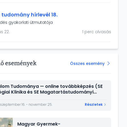
gyei Központi Kórház) és Kiss Judit (Jász-Nagykun-
ármegyei Hetényi Géza Kórház).
 tudomány hírlevél 18.
dés gyakorlati útmutatója
s 22.
1 perc olvasás
dő események
Összes esemény
alom Tudománya — online továbbképzés (SE
ógiai Klinika és SE Magatartástudományi
)
 szeptember 16. - november 25.
Részletek
Magyar Gyermek-