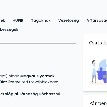
yek
HUPIR
Tagoknak
Vezetőség
A Társasá
ekességek
Csatla
ap”) oldalt
Magyar Gyermek-
ület
üzemelteti (továbbiakban:
erológiai Társaság Közhasznú
Pár pe