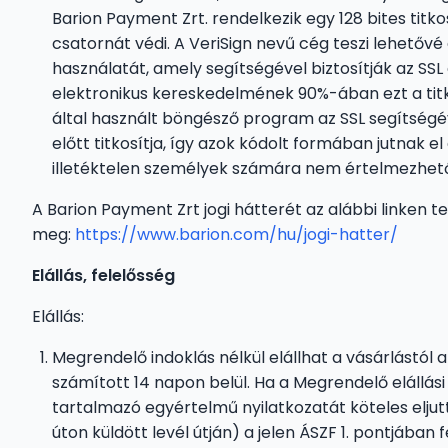
Barion Payment Zrt. rendelkezik egy 128 bites titk
csatornát védi. A VeriSign nevű cég teszi lehetővé 
használatát, amely segítségével biztosítják az SSL a
elektronikus kereskedelmének 90%-ában ezt a titk
által használt böngésző program az SSL segítségév
előtt titkosítja, így azok kódolt formában jutnak el
illetéktelen személyek számára nem értelmezhet
A Barion Payment Zrt jogi hátterét az alábbi linken te
meg:
https://www.barion.com/hu/jogi-hatter/
Elállás, felelősség
Elállás:
Megrendelő indoklás nélkül elállhat a vásárlástól 
számított 14 napon belül. Ha a Megrendelő elállási j
tartalmazó egyértelmű nyilatkozatát köteles eljutt
úton küldött levél útján) a jelen ÁSZF 1. pontjában