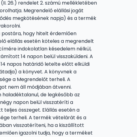
(II. 26.) rendelet 2. számú mellékletében
rolhatja. Megrendelő elállási jogát
ződés megkötésének napja) és a termék
akorolni.
 postára, hogy hitelt érdemlően
lő elállás esetén köteles a megrendelt
 címére indokolatlan késedelem nélkül,
zámított 14 napon belül visszaküldeni. A
4 napos határidő letelte előtt elküldi
átadja) a könyvet. A könyvnek a
ége a Megrendelőt terheli. A
got nem áll módjában átvenni.
n haladéktalanul, de legkésőbb az
négy napon belül visszatéríti a
 teljes összeget. Elállás esetén a
ége terheli. A termék vételárát és a
ban visszatéríteni, ha a kiszállított
mlően igazolni tudja, hogy a terméket