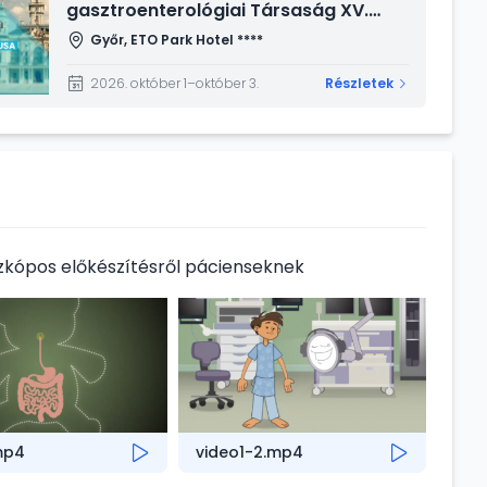
gasztroenterológiai Társaság XV.
Kongresszusa
Győr, ETO Park Hotel ****
2026. október 1–október 3.
Részletek
zkópos előkészítésről pácienseknek
mp4
video1-2.mp4