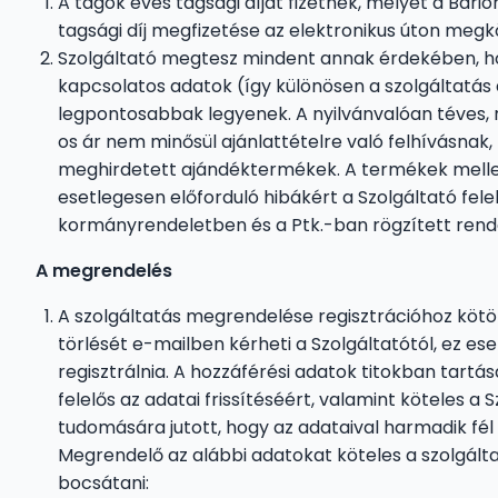
A tagok éves tagsági díjat fizetnek, melyet a Bario
tagsági díj megfizetése az elektronikus úton megkö
Szolgáltató megtesz mindent annak érdekében, ho
kapcsolatos adatok (így különösen a szolgáltatás dí
legpontosabbak legyenek. A nyilvánvalóan téves, 
os ár nem minősül ajánlattételre való felhívásnak
meghirdetett ajándéktermékek. A termékek mellett 
esetlegesen előforduló hibákért a Szolgáltató felel
kormányrendeletben és a Ptk.-ban rögzített rend
A megrendelés
A szolgáltatás megrendelése regisztrációhoz kötö
törlését e-mailben kérheti a Szolgáltatótól, ez ese
regisztrálnia. A hozzáférési adatok titokban tart
felelős az adatai frissítéséért, valamint köteles a 
tudomására jutott, hogy az adataival harmadik fé
Megrendelő az alábbi adatokat köteles a szolgálta
bocsátani: