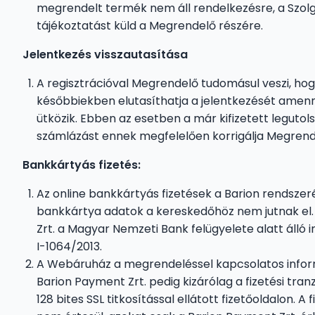
megrendelt termék nem áll rendelkezésre, a Szolg
tájékoztatást küld a Megrendelő részére.
Jelentkezés visszautasítása
A regisztrációval Megrendelő tudomásul veszi, hog
későbbiekben elutasíthatja a jelentkezését ame
ütközik. Ebben az esetben a már kifizetett legutolsó 
számlázást ennek megfelelően korrigálja Megrende
Bankkártyás fizetés:
Az online bankkártyás fizetések a Barion rendszer
bankkártya adatok a kereskedőhöz nem jutnak el. 
Zrt. a Magyar Nemzeti Bank felügyelete alatt áll
I-1064/2013.
A Webáruház a megrendeléssel kapcsolatos inform
Barion Payment Zrt. pedig kizárólag a fizetési tr
128 bites SSL titkosítással ellátott fizetőoldalon.