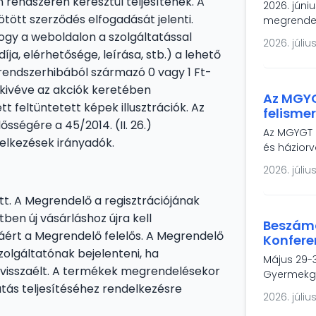
n rendszerén keresztül teljesítenek. A
2026. júni
tött szerződés elfogadását jelenti.
megrendez
gasztroent
gy a weboldalon a szolgáltatással
2026. július
töltőinek
ja, elérhetősége, leírása, stb.) a lehető
mestersége
rendszerhibából származó 0 vagy 1 Ft-
betegek é
, kivéve az akciók keretében
Az MGYG
feltüntetett képek illusztrációk. Az
felisme
ősségére a 45/2014. (II. 26.)
vizsgál
Az MGYGT 
igénye
elkezések irányadók.
és háziorv
transzglut
2026. július
coeliakia 
tünetmente
tt. A Megrendelő a regisztrációjának
népegészs
tben új vásárláshoz újra kell
Beszámo
ásáért a Megrendelő felelős. A Megrendelő
Konfere
Szolgáltatónak bejelenteni, ha
Május 29-3
l visszaélt. A termékek megrendelésekor
Gyermekgy
tás teljesítéséhez rendelkezésre
résztvevőv
2026. július
ajánlott f