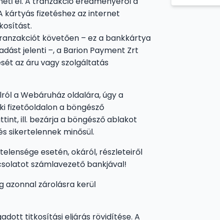
heti el. A tranzakció eredményéről a
 kártyás fizetéshez az internet
kosítást.
tranzakciót követően – ez a bankkártya
dást jelenti –, a Barion Payment Zrt
sét az áru vagy szolgáltatás
lról a Webáruház oldalára, úgy a
i fizetőoldalon a böngésző
tint, ill. bezárja a böngésző ablakot
és sikertelennek minősül.
lensége esetén, okáról, részleteiről
csolatot számlavezető bankjával!
eg azonnal zárolásra kerül
dott titkosítási eljárás rövidítése. A