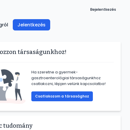
User
Bejelentkezés
account
menu
gról
Jelentkezés
kozzon társaságunkhoz!
Ha szeretne a gyermek-
gasztroenterológiai társaságunkhoz
csatlakozni, lépjen velünk kapcsolatba!
Csatlakozom a társasághoz
rc tudomány