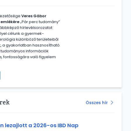
vezetősége
Veres Gábor
 emlékére
„Pár perc tudomány”
ábbképző hírlevélsorozatot
ellyel célunk a gyermek-
rológia különböző területeiből
t, a gyakorlatban hasznosítható
b tudományos információk
, fontosságára való figyelem
írek
Összes hír
n lezajlott a 2026-os IBD Nap