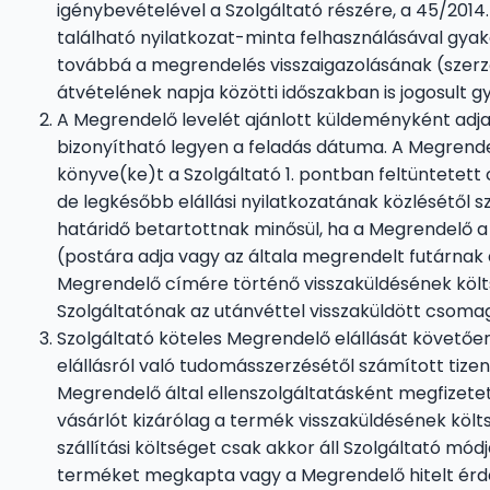
igénybevételével a Szolgáltató részére, a 45/2014. 
található nyilatkozat-minta felhasználásával gyako
továbbá a megrendelés visszaigazolásának (szer
átvételének napja közötti időszakban is jogosult gy
A Megrendelő levelét ajánlott küldeményként adja
bizonyítható legyen a feladás dátuma. A Megrende
könyve(ke)t a Szolgáltató 1. pontban feltüntetett
de legkésőbb elállási nyilatkozatának közlésétől s
határidő betartottnak minősül, ha a Megrendelő a 1
(postára adja vagy az általa megrendelt futárnak 
Megrendelő címére történő visszaküldésének költs
Szolgáltatónak az utánvéttel visszaküldött csoma
Szolgáltató köteles Megrendelő elállását követőe
elállásról való tudomásszerzésétől számított tizen
Megrendelő által ellenszolgáltatásként megfizetett
vásárlót kizárólag a termék visszaküldésének költs
szállítási költséget csak akkor áll Szolgáltató módjá
terméket megkapta vagy a Megrendelő hitelt érde