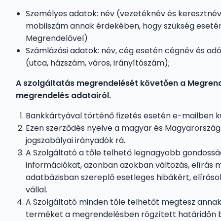
Személyes adatok: név (vezetéknév és keresztnév; 
mobilszám annak érdekében, hogy szükség esetén
Megrendelővel)
Számlázási adatok: név, cég esetén cégnév és ad
(utca, házszám, város, irányítószám);
A szolgáltatás megrendelését követően a Megrend
megrendelés adatairól.
Bankkártyával történő fizetés esetén e-mailben kü
Ezen szerződés nyelve a magyar és Magyarország 
jogszabályai irányadók rá.
A Szolgáltató a tőle telhető legnagyobb gondossá
információkat, azonban azokban változás, elírás m
adatbázisban szereplő esetleges hibákért, elíráso
vállal.
A Szolgáltató minden tőle telhetőt megtesz anna
terméket a megrendelésben rögzített határidőn be