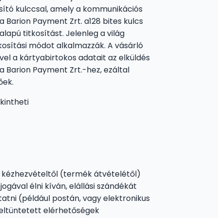
osító kulccsal, amely a kommunikációs
a Barion Payment Zrt. a128 bites kulcs
lapú titkosítást. Jelenleg a világ
osítási módot alkalmazzák. A vásárló
el a kártyabirtokos adatait az elküldés
 a Barion Payment Zrt.-hez, ezáltal
őek.
kintheti
a kézhezvételtől (termék átvételétől)
ogával élni kíván, elállási szándékát
atni (például postán, vagy elektronikus
 feltüntetett elérhetőségek