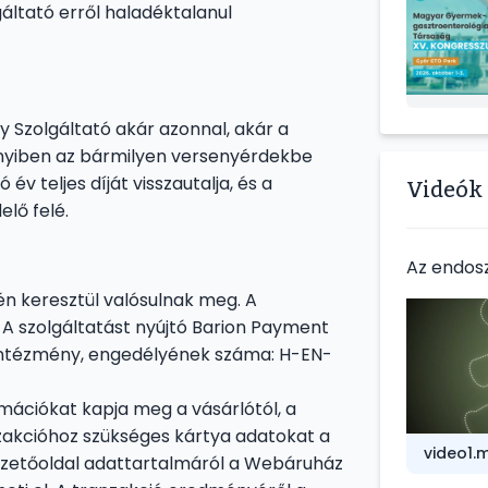
áltató erről haladéktalanul
y Szolgáltató akár azonnal, akár a
nnyiben az bármilyen versenyérdekbe
év teljes díját visszautalja, és a
Videók
lő felé.
Az endos
én keresztül valósulnak meg. A
A szolgáltatást nyújtó Barion Payment
ó intézmény, engedélyének száma: H-EN-
ációkat kapja meg a vásárlótól, a
anzakcióhoz szükséges kártya adatokat a
video1.
 A fizetőoldal adattartalmáról a Webáruház