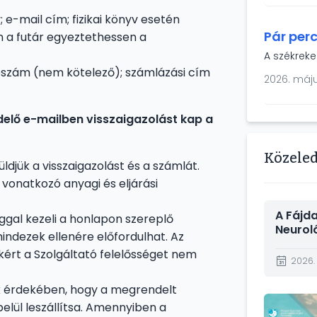
(BAZ Várme
Szolnok V
e-mail cím; fizikai könyv esetén
Pár perc
 a futár egyeztethessen a
A székreke
ószám (nem kötelező); számlázási cím
2026. máju
elő e-mailben visszaigazolást kap a
Közele
ldjük a visszaigazolást és a számlát.
vonatkozó anyagi és eljárási
A Fájd
ggal kezeli a honlapon szereplő
Neurol
indezek ellenére előfordulhat. Az
Intézet
kért a Szolgáltató felelősséget nem
2026.
k érdekében, hogy a megrendelt
Kép
lül leszállítsa. Amennyiben a