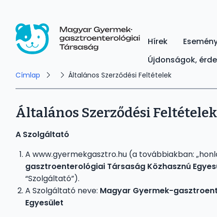
Ugrás
a
tartalomra
Hírek
Esemén
Main
Magyar Gyermek-gasztroenterológiai Társaság
Újdonságok, érd
navigation
Morzsa
Címlap
Általános Szerződési Feltételek
Általános Szerződési Feltételek
A Szolgáltató
A www.gyermekgasztro.hu (a továbbiakban: „honl
gasztroenterológiai Társaság Közhasznú Egyes
“Szolgáltató”).
A Szolgáltató neve:
Magyar Gyermek-gasztroent
Egyesület