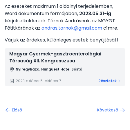
Az eseteket maximum 1 oldalnyi terjedelemben,
Word dokumentum formájában,
2023.05.31-ig
kérjük elküldeni dr. Tárnok Andrásnak, az MGYGT
Főtitkárának az
andras.tarnok@gmail.com
címre.
Várjuk az érdekes, különleges esetek benyújtását!
Magyar Gyermek-gasztroenterológiai
Társaság XII. Kongresszusa
Nyíregyháza, Hunguest Hotel Sóstó
2023. október 5–október 7.
Részletek
Előző
Következő