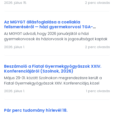
gyermek-gasztroenterológiai IBD-ellátás és a HUPIR
2026. július 15.
2 perc olvasás
regiszter önkéntes töltőinek fóruma. A rendezvény
fókuszában a modern terápiák, a mesterséges
intelligencia, a táplálásterápiás irányelvek és a betegek
életminőségének támogatása állt.
Az MGYGT állásfoglalása a coeliakia
felismeréséről — házi gyermekorvosi TGA-
vizsgálati jogosultság és a népességszűrés
Az MGYGT üdvözli, hogy 2026 januárjától a házi
igénye
gyermekorvosok és háziorvosok is jogosultságot kaptak
a szöveti transzglutamináz elleni antitest vizsgálat
2026. július 1.
2 perc olvasás
elvégeztetésére coeliakia gyanú esetén. Állásfoglalásunk
hangsúlyozza, hogy a tünetmentes coeliakia-populació
felismeréséhez szervezett, népegészségügyi alapelvekre
épülő népességszűrés szükséges.
Beszámoló a Fiatal Gyermekgyógyászok XXIV.
Konferenciájáról (Szolnok, 2026)
Május 29-31. között Szolnokon megrendezésre került a
Fiatal Gyermekgyógyászok XXIV. Konferenciája, közel
kétszáz résztvevővel és 90 szakmai előadással. Az MGYGT
2026. július 1.
1 perc olvasás
két díjat ajánlott fel a legkiválóbb előadóknak – a
díjazottak: Simon Máté (BAZ Vármegyei Központi Kórház)
és Kiss Judit (Jász-Nagykun-Szolnok Vármegyei Hetényi
Géza Kórház).
Pár perc tudomány hírlevél 18.