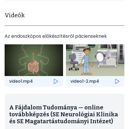
Videók
Az endoszkópos előkészítésről pácienseknek
video1.mp4
video1-2.mp4
A Fájdalom Tudománya — online
továbbképzés (SE Neurológiai Klinika
és SE Magatartástudományi Intézet)