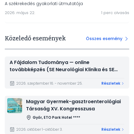
A székrekedés gyakorlati útmutatója
2026. május 22.
1 perc olvasás
Közeledő események
Összes esemény
A Fájdalom Tudománya — online
továbbképzés (SE Neurológiai Klinika és SE
Magatartástudományi Intézet)
2026. szeptember 16. - november 25.
Részletek
Kép
Magyar Gyermek-gasztroenterológiai
Társaság XV. Kongresszusa
Győr, ETO Park Hotel ****
2026. október 1–október 3.
Részletek