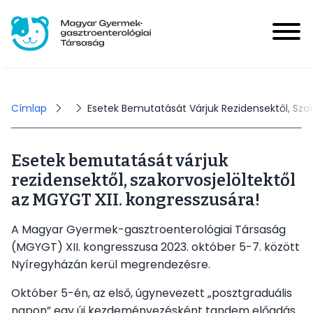
Ugrás
a
tartalomra
Magyar Gyermek-gasztroenterológiai Társaság
User
account
Bejelentkezés
Morzsa
Címlap
Esetek Bemutatását Várjuk Rezidensektől, Szak
menu
Esetek bemutatását várjuk
Hírek
rezidensektől, szakorvosjelöltektől
Main
az MGYGT XII. kongresszusára!
navigation
Események
A Magyar Gyermek-gasztroenterológiai Társaság
(MGYGT) XII. kongresszusa 2023. október 5-7. között
HUPIR
Nyíregyházán kerül megrendezésre.
Október 5-én, az első, úgynevezett „posztgraduális
Tagoknak
napon” egy új kezdeményezésként tandem előadás