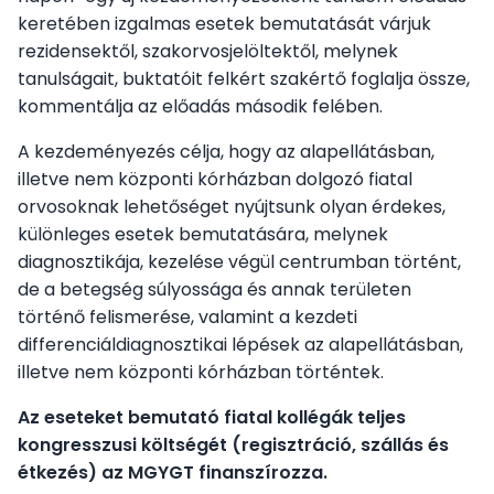
keretében izgalmas esetek bemutatását várjuk
rezidensektől, szakorvosjelöltektől, melynek
Vezetőség
tanulságait, buktatóit felkért szakértő foglalja össze,
kommentálja az előadás második felében.
A Társaságról
A kezdeményezés célja, hogy az alapellátásban,
illetve nem központi kórházban dolgozó fiatal
Jelentkezés
orvosoknak lehetőséget nyújtsunk olyan érdekes,
különleges esetek bemutatására, melynek
diagnosztikája, kezelése végül centrumban történt,
Újdonságok, érdekességek
de a betegség súlyossága és annak területen
történő felismerése, valamint a kezdeti
differenciáldiagnosztikai lépések az alapellátásban,
illetve nem központi kórházban történtek.
Az eseteket bemutató fiatal kollégák teljes
kongresszusi költségét (regisztráció, szállás és
étkezés) az MGYGT finanszírozza.