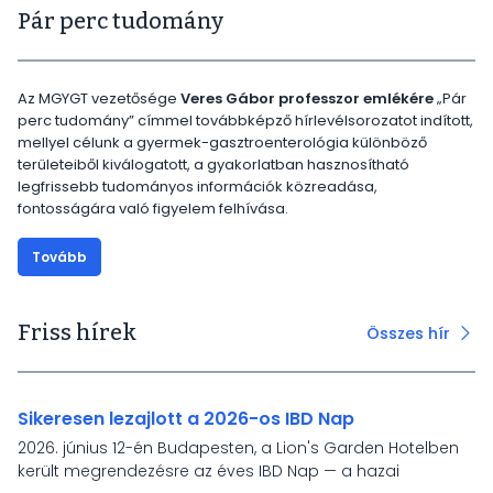
Pár perc tudomány
Az MGYGT vezetősége
Veres Gábor professzor emlékére
„Pár
perc tudomány” címmel továbbképző hírlevélsorozatot indított,
mellyel célunk a gyermek-gasztroenterológia különböző
területeiből kiválogatott, a gyakorlatban hasznosítható
legfrissebb tudományos információk közreadása,
fontosságára való figyelem felhívása.
Tovább
Friss hírek
Összes hír
Sikeresen lezajlott a 2026-os IBD Nap
2026. június 12-én Budapesten, a Lion's Garden Hotelben
került megrendezésre az éves IBD Nap — a hazai