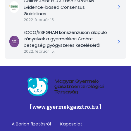
Colitis: Joint ECCO and ESPGHAN
Evidence-based Consensus
Guidelines
2022. február 15.
ECCO/ESPGHAN konszenzuson alapuló
irányelvek a gyermekkori Crohn-
betegség gyógyszeres kezeléséről
2022. február 15.
Magyar Gyermek-gasztroenterológiai Társa
[ www.gyermekgasztro.hu ]
A Barion fizetésről
Kapcsolat
Footer