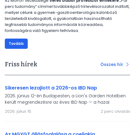
Az MGYGT vezetősége
Veres Gábor professzor emlékére
„Pár
perc tudomány” címmel továbbképző hírlevélsorozatot indított,
mellyel célunk a gyermek-gasztroenterológia különböző
területeiből kiválogatott, a gyakorlatban hasznosítható
legfrissebb tudományos információk közreadása,
fontosságára való figyelem felhívása.
Tovább
Friss hírek
Összes hír
Sikeresen lezajlott a 2026-os IBD Nap
2026. június 12-én Budapesten, a Lion's Garden Hotelben
került megrendezésre az éves IBD Nap — a hazai
gyermek-gasztroenterológiai IBD-ellátás és a HUPIR
2026. július 15.
2 perc olvasás
regiszter önkéntes töltőinek fóruma. A rendezvény
fókuszában a modern terápiák, a mesterséges
intelligencia, a táplálásterápiás irányelvek és a betegek
életminőségének támogatása állt.
Az MGYGT állásfoglalása a coeliakia