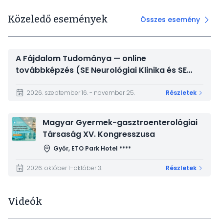
Közeledő események
Összes esemény
A Fájdalom Tudománya — online
továbbképzés (SE Neurológiai Klinika és SE
Magatartástudományi Intézet)
2026. szeptember 16. - november 25.
Részletek
Kép
Magyar Gyermek-gasztroenterológiai
Társaság XV. Kongresszusa
Győr, ETO Park Hotel ****
2026. október 1–október 3.
Részletek
Videók