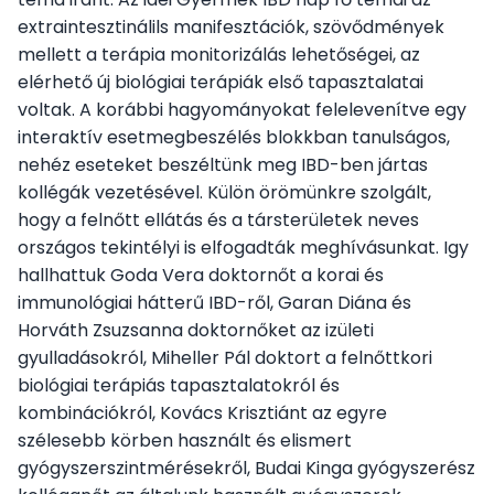
extraintesztinálils manifesztációk, szövődmények
mellett a terápia monitorizálás lehetőségei, az
Vezetőség
elérhető új biológiai terápiák első tapasztalatai
voltak. A korábbi hagyományokat felelevenítve egy
A Társaságról
interaktív esetmegbeszélés blokkban tanulságos,
nehéz eseteket beszéltünk meg IBD-ben jártas
kollégák vezetésével. Külön örömünkre szolgált,
Jelentkezés
hogy a felnőtt ellátás és a társterületek neves
országos tekintélyi is elfogadták meghívásunkat. Igy
Újdonságok, érdekességek
hallhattuk Goda Vera doktornőt a korai és
immunológiai hátterű IBD-ről, Garan Diána és
Horváth Zsuzsanna doktornőket az izületi
gyulladásokról, Miheller Pál doktort a felnőttkori
biológiai terápiás tapasztalatokról és
kombinációkról, Kovács Krisztiánt az egyre
szélesebb körben használt és elismert
gyógyszerszintmérésekről, Budai Kinga gyógyszerész