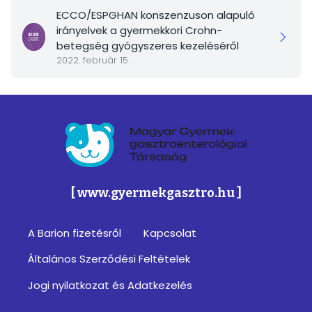
ECCO/ESPGHAN konszenzuson alapuló
irányelvek a gyermekkori Crohn-
betegség gyógyszeres kezeléséről
2022. február 15.
Magyar Gyermek-gasztroenterológiai Társa
[ www.gyermekgasztro.hu ]
A Barion fizetésről
Kapcsolat
Footer
Általános Szerződési Feltételek
menu
Jogi nyilatkozat és Adatkezelés