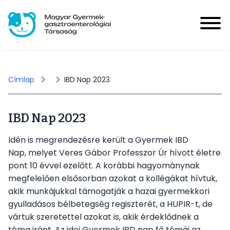
Ugrás
a
tartalomra
Magyar Gyermek-gasztroenterológiai Társaság
User
account
Bejelentkezés
Morzsa
Címlap
IBD Nap 2023
menu
IBD Nap 2023
Hírek
Main
Idén is megrendezésre került a Gyermek IBD
navigation
Nap, melyet Veres Gábor Professzor Úr hívott életre
Események
pont 10 évvel ezelőtt. A korábbi hagyománynak
megfelelően elsősorban azokat a kollégákat hívtuk,
akik munkájukkal támogatják a hazai gyermekkori
HUPIR
gyulladásos bélbetegség regiszterét, a HUPIR-t, de
vártuk szeretettel azokat is, akik érdeklődnek a
Tagoknak
téma iránt. Az idei Gyermek IBD nap fő témái az