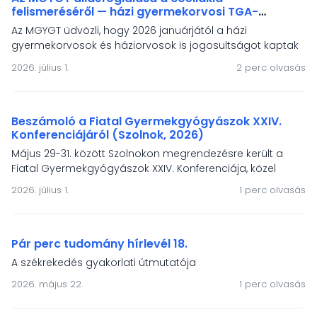
felismeréséről — házi gyermekorvosi TGA-
vizsgálati jogosultság és a népességszűrés
Az MGYGT üdvözli, hogy 2026 januárjától a házi
igénye
gyermekorvosok és háziorvosok is jogosultságot kaptak
a szöveti transzglutamináz elleni antitest vizsgálat
2026. július 1.
2 perc olvasás
elvégeztetésére coeliakia gyanú esetén. Állásfoglalásunk
hangsúlyozza, hogy a tünetmentes coeliakia-populació
felismeréséhez szervezett, népegészségügyi alapelvekre
épülő népességszűrés szükséges.
Beszámoló a Fiatal Gyermekgyógyászok XXIV.
Konferenciájáról (Szolnok, 2026)
Május 29-31. között Szolnokon megrendezésre került a
Fiatal Gyermekgyógyászok XXIV. Konferenciája, közel
kétszáz résztvevővel és 90 szakmai előadással. Az MGYGT
2026. július 1.
1 perc olvasás
két díjat ajánlott fel a legkiválóbb előadóknak – a
díjazottak: Simon Máté (BAZ Vármegyei Központi Kórház)
és Kiss Judit (Jász-Nagykun-Szolnok Vármegyei Hetényi
Géza Kórház).
Pár perc tudomány hírlevél 18.
A székrekedés gyakorlati útmutatója
2026. május 22.
1 perc olvasás