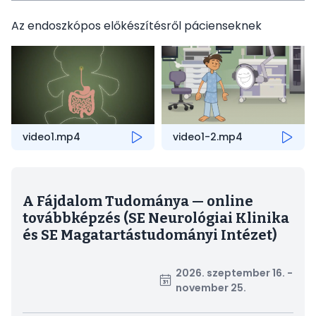
Az endoszkópos előkészítésről pácienseknek
video1.mp4
video1-2.mp4
A Fájdalom Tudománya — online
továbbképzés (SE Neurológiai Klinika
és SE Magatartástudományi Intézet)
2026. szeptember 16. -
november 25.