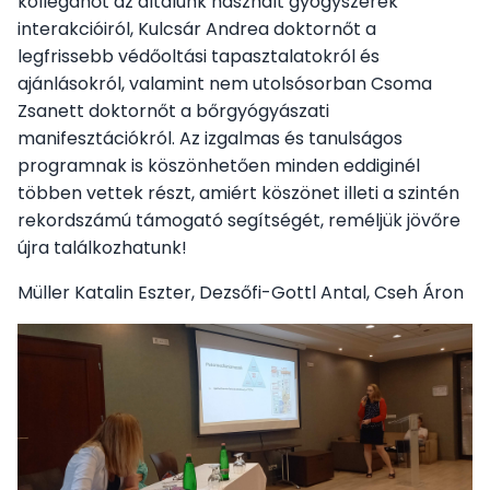
kolléganőt az általunk használt gyógyszerek
interakcióiról, Kulcsár Andrea doktornőt a
legfrissebb védőoltási tapasztalatokról és
ajánlásokról, valamint nem utolsósorban Csoma
Zsanett doktornőt a bőrgyógyászati
manifesztációkról. Az izgalmas és tanulságos
programnak is köszönhetően minden eddiginél
többen vettek részt, amiért köszönet illeti a szintén
rekordszámú támogató segítségét, reméljük jövőre
újra találkozhatunk!
Müller Katalin Eszter, Dezsőfi-Gottl Antal, Cseh Áron