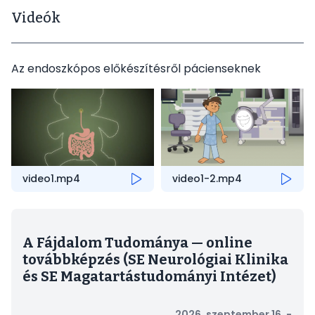
Videók
Az endoszkópos előkészítésről pácienseknek
video1.mp4
video1-2.mp4
A Fájdalom Tudománya — online
továbbképzés (SE Neurológiai Klinika
és SE Magatartástudományi Intézet)
2026. szeptember 16. -