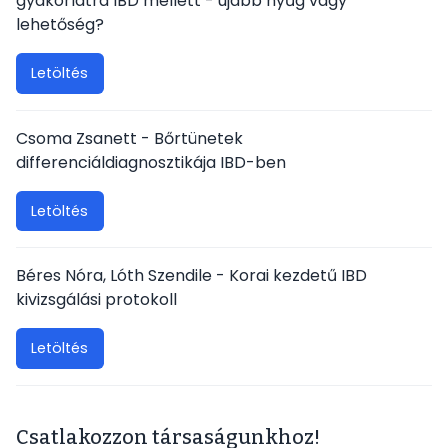
gyakorlatra IBD mellett - újabb nyűg vagy
lehetőség?
Letöltés
Csoma Zsanett - Bőrtünetek
differenciáldiagnosztikája IBD-ben
Letöltés
Béres Nóra, Lóth Szendile - Korai kezdetű IBD
kivizsgálási protokoll
Letöltés
Csatlakozzon társaságunkhoz!