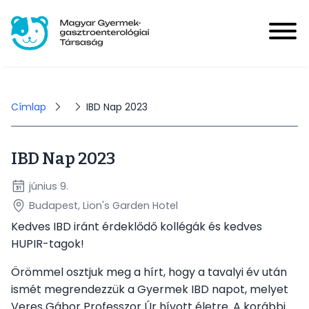
Ugrás
a
tartalomra
Magyar Gyermek-gasztroenterológiai Társaság
User
account
Bejelentkezés
Morzsa
Címlap
IBD Nap 2023
menu
IBD Nap 2023
Hírek
Main
június 9.
navigation
Budapest, Lion's Garden Hotel
Események
Kedves IBD iránt érdeklődő kollégák és kedves
HUPIR-tagok!
HUPIR
Örömmel osztjuk meg a hírt, hogy a tavalyi év után
ismét megrendezzük a Gyermek IBD napot, melyet
Tagoknak
Veres Gábor Professzor Úr hívott életre. A korábbi