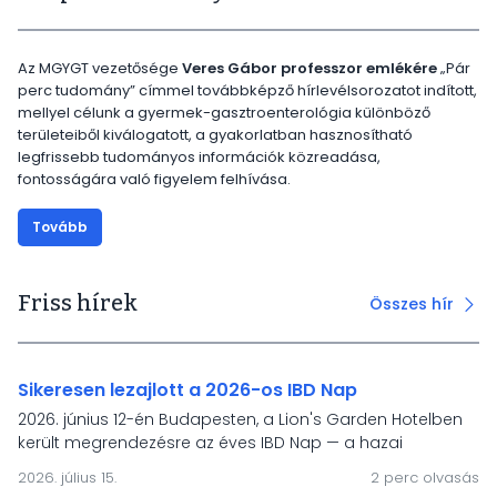
Az MGYGT vezetősége
Veres Gábor professzor emlékére
„Pár
perc tudomány” címmel továbbképző hírlevélsorozatot indított,
mellyel célunk a gyermek-gasztroenterológia különböző
területeiből kiválogatott, a gyakorlatban hasznosítható
legfrissebb tudományos információk közreadása,
fontosságára való figyelem felhívása.
Tovább
Friss hírek
Összes hír
Sikeresen lezajlott a 2026-os IBD Nap
2026. június 12-én Budapesten, a Lion's Garden Hotelben
került megrendezésre az éves IBD Nap — a hazai
gyermek-gasztroenterológiai IBD-ellátás és a HUPIR
2026. július 15.
2 perc olvasás
regiszter önkéntes töltőinek fóruma. A rendezvény