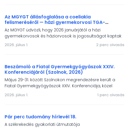
fókuszában a modern terápiák, a mesterséges
intelligencia, a táplálásterápiás irányelvek és a betegek
életminőségének támogatása állt.
Az MGYGT állásfoglalása a coeliakia
felismeréséről — házi gyermekorvosi TGA-
vizsgálati jogosultság és a népességszűrés
Az MGYGT üdvözli, hogy 2026 januárjától a házi
igénye
gyermekorvosok és háziorvosok is jogosultságot kaptak
a szöveti transzglutamináz elleni antitest vizsgálat
2026. július 1.
2 perc olvasás
elvégeztetésére coeliakia gyanú esetén. Állásfoglalásunk
hangsúlyozza, hogy a tünetmentes coeliakia-populació
felismeréséhez szervezett, népegészségügyi alapelvekre
épülő népességszűrés szükséges.
Beszámoló a Fiatal Gyermekgyógyászok XXIV.
Konferenciájáról (Szolnok, 2026)
Május 29-31. között Szolnokon megrendezésre került a
Fiatal Gyermekgyógyászok XXIV. Konferenciája, közel
kétszáz résztvevővel és 90 szakmai előadással. Az MGYGT
2026. július 1.
1 perc olvasás
két díjat ajánlott fel a legkiválóbb előadóknak – a
díjazottak: Simon Máté (BAZ Vármegyei Központi Kórház)
és Kiss Judit (Jász-Nagykun-Szolnok Vármegyei Hetényi
Géza Kórház).
Pár perc tudomány hírlevél 18.
A székrekedés gyakorlati útmutatója