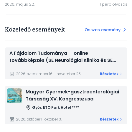
2026. május 22.
1 perc olvasás
Közeledő események
Összes esemény
A Fájdalom Tudománya — online
továbbképzés (SE Neurológiai Klinika és SE
Magatartástudományi Intézet)
2026. szeptember 16. - november 25.
Részletek
Kép
Magyar Gyermek-gasztroenterológiai
Társaság XV. Kongresszusa
Győr, ETO Park Hotel ****
2026. október 1–október 3.
Részletek