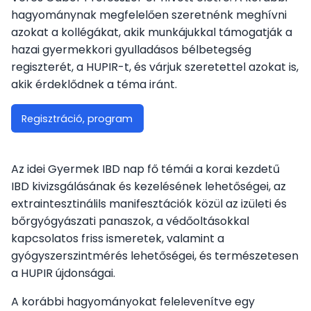
hagyománynak megfelelően szeretnénk meghívni
azokat a kollégákat, akik munkájukkal támogatják a
Vezetőség
hazai gyermekkori gyulladásos bélbetegség
regiszterét, a HUPIR-t, és várjuk szeretettel azokat is,
A Társaságról
akik érdeklődnek a téma iránt.
Regisztráció, program
Jelentkezés
Az idei Gyermek IBD nap fő témái a korai kezdetű
Újdonságok, érdekességek
IBD kivizsgálásának és kezelésének lehetőségei, az
extraintesztinálils manifesztációk közül az izületi és
bőrgyógyászati panaszok, a védőoltásokkal
kapcsolatos friss ismeretek, valamint a
gyógyszerszintmérés lehetőségei, és természetesen
a HUPIR újdonságai.
A korábbi hagyományokat felelevenítve egy