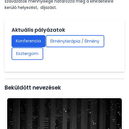
szavazatok mennyisége határozza meg a kihirdetésre
kerülő helyezést, díjazást.
Vezetőség
Aktuális pályázatok
A Társaságról
Konferencia
Élményterápia / Élmény
Jelentkezés
Esztergom
Újdonságok, érdekességek
Beküldött nevezések