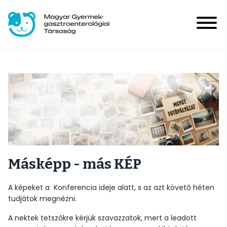
Ugrás
a
tartalomra
Magyar Gyermek-gasztroenterológiai Társaság
User
account
Bejelentkezés
Kép
menu
Hírek
Main
navigation
Események
Másképp - más KÉP
A képeket a Konferencia ideje alatt, s az azt követő héten
HUPIR
tudjátok megnézni.
A nektek tetszőkre kérjük szavazzatok, mert a leadott
Tagoknak