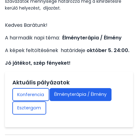
szavazatok mennyisége határozza meg a kihirdetésre
kerülő helyezést, díjazást.
Vezetőség
Kedves Barátunk!
A Társaságról
A harmadik napi téma:
Élményterápia / Élmény
A képek feltöltésének határideje
október 5. 24:00.
Jelentkezés
Jó játékot, szép fényeket!
Újdonságok, érdekességek
Aktuális pályázatok
Élményterápia / Élmény
Konferencia
Esztergom