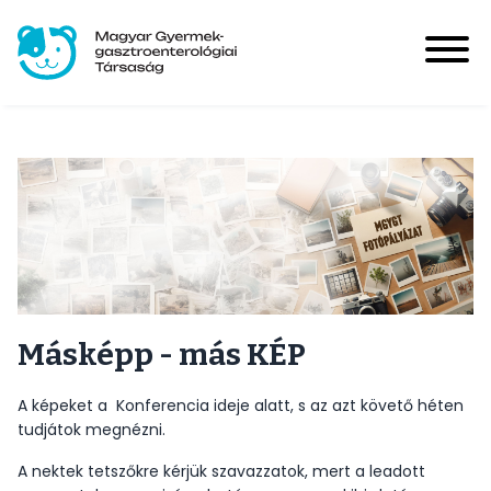
Ugrás
a
tartalomra
Magyar Gyermek-gasztroenterológiai Társaság
User
account
Bejelentkezés
Kép
menu
Hírek
Main
navigation
Események
Másképp - más KÉP
A képeket a Konferencia ideje alatt, s az azt követő héten
HUPIR
tudjátok megnézni.
A nektek tetszőkre kérjük szavazzatok, mert a leadott
Tagoknak