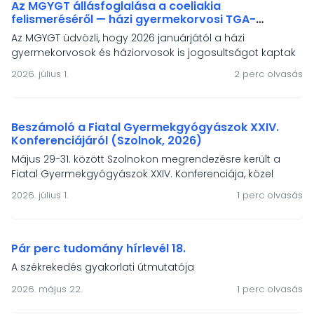
életminőségének támogatása állt.
Az MGYGT állásfoglalása a coeliakia
felismeréséről — házi gyermekorvosi TGA-
vizsgálati jogosultság és a népességszűrés
Az MGYGT üdvözli, hogy 2026 januárjától a házi
igénye
gyermekorvosok és háziorvosok is jogosultságot kaptak
a szöveti transzglutamináz elleni antitest vizsgálat
2026. július 1.
2 perc olvasás
elvégeztetésére coeliakia gyanú esetén. Állásfoglalásunk
hangsúlyozza, hogy a tünetmentes coeliakia-populació
felismeréséhez szervezett, népegészségügyi alapelvekre
épülő népességszűrés szükséges.
Beszámoló a Fiatal Gyermekgyógyászok XXIV.
Konferenciájáról (Szolnok, 2026)
Május 29-31. között Szolnokon megrendezésre került a
Fiatal Gyermekgyógyászok XXIV. Konferenciája, közel
kétszáz résztvevővel és 90 szakmai előadással. Az MGYGT
2026. július 1.
1 perc olvasás
két díjat ajánlott fel a legkiválóbb előadóknak – a
díjazottak: Simon Máté (BAZ Vármegyei Központi Kórház)
és Kiss Judit (Jász-Nagykun-Szolnok Vármegyei Hetényi
Géza Kórház).
Pár perc tudomány hírlevél 18.
A székrekedés gyakorlati útmutatója
2026. május 22.
1 perc olvasás