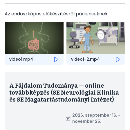
Az endoszkópos előkészítésről pácienseknek
video1.mp4
video1-2.mp4
A Fájdalom Tudománya — online
továbbképzés (SE Neurológiai Klinika
és SE Magatartástudományi Intézet)
2026. szeptember 16. -
november 25.