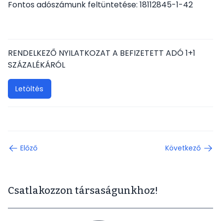
Fontos adószámunk feltüntetése: 18112845-1-42
Vezetőség
RENDELKEZŐ NYILATKOZAT A BEFIZETETT ADÓ 1+1
A Társaságról
SZÁZALÉKÁRÓL
Letöltés
Jelentkezés
Újdonságok, érdekességek
Előző
Következő
Csatlakozzon társaságunkhoz!