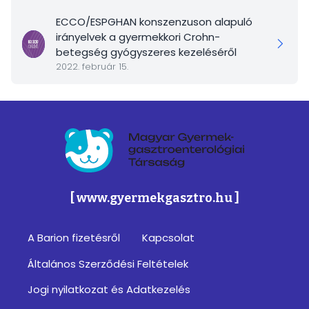
ECCO/ESPGHAN konszenzuson alapuló
irányelvek a gyermekkori Crohn-
betegség gyógyszeres kezeléséről
2022. február 15.
Magyar Gyermek-gasztroenterológiai Társa
[ www.gyermekgasztro.hu ]
A Barion fizetésről
Kapcsolat
Footer
Általános Szerződési Feltételek
menu
Jogi nyilatkozat és Adatkezelés