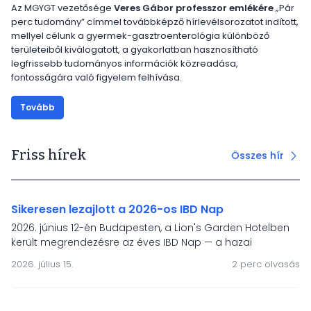
Az MGYGT vezetősége
Veres Gábor professzor emlékére
„Pár
perc tudomány” címmel továbbképző hírlevélsorozatot indított,
mellyel célunk a gyermek-gasztroenterológia különböző
területeiből kiválogatott, a gyakorlatban hasznosítható
legfrissebb tudományos információk közreadása,
fontosságára való figyelem felhívása.
Tovább
Friss hírek
Összes hír
Sikeresen lezajlott a 2026-os IBD Nap
2026. június 12-én Budapesten, a Lion's Garden Hotelben
került megrendezésre az éves IBD Nap — a hazai
gyermek-gasztroenterológiai IBD-ellátás és a HUPIR
2026. július 15.
2 perc olvasás
regiszter önkéntes töltőinek fóruma. A rendezvény
fókuszában a modern terápiák, a mesterséges
intelligencia, a táplálásterápiás irányelvek és a betegek