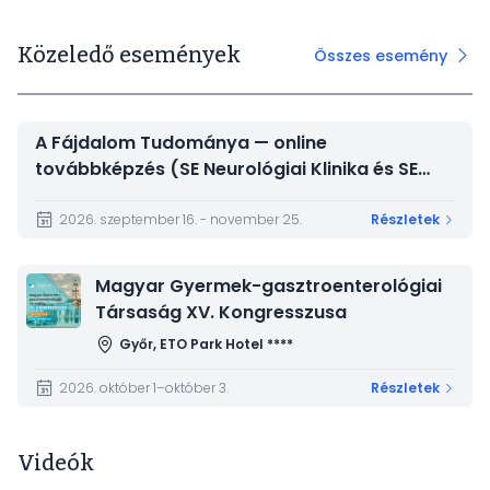
Közeledő események
Összes esemény
A Fájdalom Tudománya — online
továbbképzés (SE Neurológiai Klinika és SE
Magatartástudományi Intézet)
2026. szeptember 16. - november 25.
Részletek
Kép
Magyar Gyermek-gasztroenterológiai
Társaság XV. Kongresszusa
Győr, ETO Park Hotel ****
2026. október 1–október 3.
Részletek
Videók