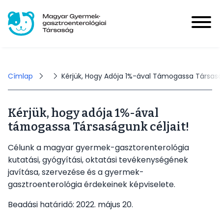
Ugrás
a
tartalomra
Magyar Gyermek-gasztroenterológiai Társaság
User
account
Bejelentkezés
Morzsa
Címlap
Kérjük, Hogy Adója 1%-ával Támogassa Társasá
menu
Kérjük, hogy adója 1%-ával
Hírek
támogassa Társaságunk céljait!
Main
navigation
Célunk a magyar gyermek-gasztorenterológia
Események
kutatási, gyógyítási, oktatási tevékenységének
javítása, szervezése és a gyermek-
gasztroenterológia érdekeinek képviselete.
HUPIR
Beadási határidő: 2022. május 20.
Tagoknak