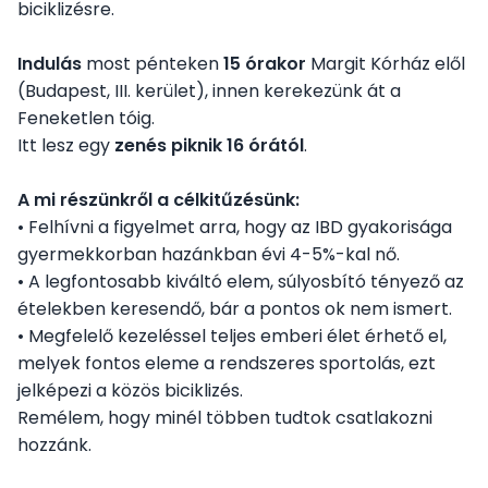
biciklizésre.
Vezetőség
Indulás
most pénteken
15 órakor
Margit Kórház elől
(Budapest, III. kerület), innen kerekezünk át a
Feneketlen tóig.
A Társaságról
Itt lesz egy
zenés piknik 16 órától
.
Jelentkezés
A mi részünkről a célkitűzésünk:
• Felhívni a figyelmet arra, hogy az IBD gyakorisága
gyermekkorban hazánkban évi 4-5%-kal nő.
Újdonságok, érdekességek
• A legfontosabb kiváltó elem, súlyosbító tényező az
ételekben keresendő, bár a pontos ok nem ismert.
• Megfelelő kezeléssel teljes emberi élet érhető el,
melyek fontos eleme a rendszeres sportolás, ezt
jelképezi a közös biciklizés.
Remélem, hogy minél többen tudtok csatlakozni
hozzánk.