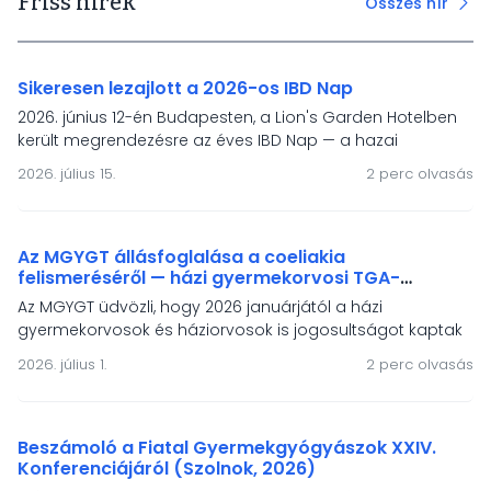
Friss hírek
Összes hír
Sikeresen lezajlott a 2026-os IBD Nap
2026. június 12-én Budapesten, a Lion's Garden Hotelben
került megrendezésre az éves IBD Nap — a hazai
gyermek-gasztroenterológiai IBD-ellátás és a HUPIR
2026. július 15.
2 perc olvasás
regiszter önkéntes töltőinek fóruma. A rendezvény
fókuszában a modern terápiák, a mesterséges
intelligencia, a táplálásterápiás irányelvek és a betegek
életminőségének támogatása állt.
Az MGYGT állásfoglalása a coeliakia
felismeréséről — házi gyermekorvosi TGA-
vizsgálati jogosultság és a népességszűrés
Az MGYGT üdvözli, hogy 2026 januárjától a házi
igénye
gyermekorvosok és háziorvosok is jogosultságot kaptak
a szöveti transzglutamináz elleni antitest vizsgálat
2026. július 1.
2 perc olvasás
elvégeztetésére coeliakia gyanú esetén. Állásfoglalásunk
hangsúlyozza, hogy a tünetmentes coeliakia-populació
felismeréséhez szervezett, népegészségügyi alapelvekre
épülő népességszűrés szükséges.
Beszámoló a Fiatal Gyermekgyógyászok XXIV.
Konferenciájáról (Szolnok, 2026)