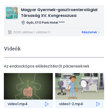
Kép
Magyar Gyermek-gasztroenterológiai
Társaság XV. Kongresszusa
Győr, ETO Park Hotel ****
2026. október 1–október 3.
Részletek
Videók
Az endoszkópos előkészítésről pácienseknek
video1.mp4
video1-2.mp4