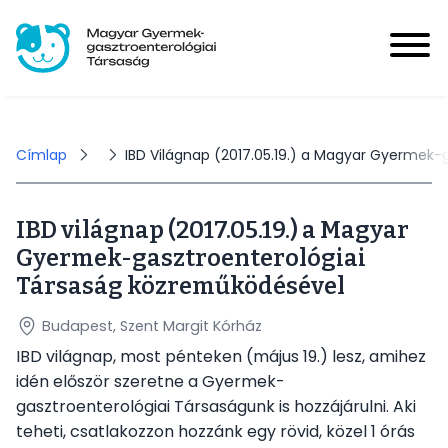
Ugrás
a
tartalomra
Magyar Gyermek-gasztroenterológiai Társaság
User
account
Bejelentkezés
Morzsa
Címlap
IBD Világnap (2017.05.19.) a Magyar Gyermek
menu
IBD világnap (2017.05.19.) a Magyar
Hírek
Gyermek-gasztroenterológiai
Main
Társaság közreműködésével
navigation
Események
Budapest, Szent Margit Kórház
IBD világnap, most pénteken (május 19.) lesz, amihez
HUPIR
idén először szeretne a Gyermek-
gasztroenterológiai Társaságunk is hozzájárulni. Aki
teheti, csatlakozzon hozzánk egy rövid, közel 1 órás
Tagoknak