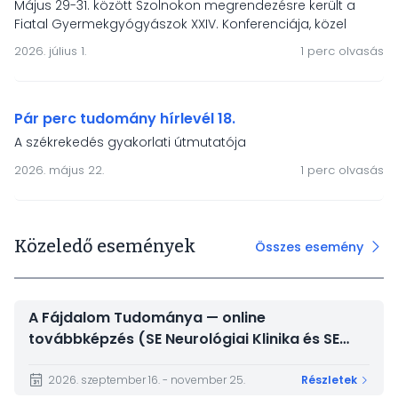
Május 29-31. között Szolnokon megrendezésre került a
Fiatal Gyermekgyógyászok XXIV. Konferenciája, közel
kétszáz résztvevővel és 90 szakmai előadással. Az MGYGT
2026. július 1.
1 perc olvasás
két díjat ajánlott fel a legkiválóbb előadóknak – a
díjazottak: Simon Máté (BAZ Vármegyei Központi Kórház)
és Kiss Judit (Jász-Nagykun-Szolnok Vármegyei Hetényi
Géza Kórház).
Pár perc tudomány hírlevél 18.
A székrekedés gyakorlati útmutatója
2026. május 22.
1 perc olvasás
Közeledő események
Összes esemény
A Fájdalom Tudománya — online
továbbképzés (SE Neurológiai Klinika és SE
Magatartástudományi Intézet)
2026. szeptember 16. - november 25.
Részletek