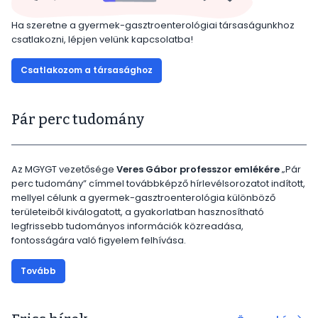
Ha szeretne a gyermek-gasztroenterológiai társaságunkhoz
csatlakozni, lépjen velünk kapcsolatba!
Csatlakozom a társasághoz
Pár perc tudomány
Az MGYGT vezetősége
Veres Gábor professzor emlékére
„Pár
perc tudomány” címmel továbbképző hírlevélsorozatot indított,
mellyel célunk a gyermek-gasztroenterológia különböző
területeiből kiválogatott, a gyakorlatban hasznosítható
legfrissebb tudományos információk közreadása,
fontosságára való figyelem felhívása.
Tovább