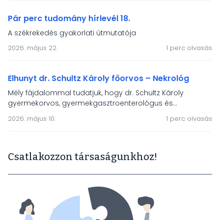
díjazottak: Simon Máté (BAZ Vármegyei Központi Kórház)
és Kiss Judit (Jász-Nagykun-Szolnok Vármegyei Hetényi
Pár perc tudomány hírlevél 18.
Géza Kórház).
A székrekedés gyakorlati útmutatója
2026. május 22.
1 perc olvasás
Elhunyt dr. Schultz Károly főorvos – Nekrológ
Mély fájdalommal tudatjuk, hogy dr. Schultz Károly
gyermekorvos, gyermekgasztroenterológus és
neonatológus szakorvos 2026. május 9-én tragikus
2026. május 10.
1 perc olvasás
hirtelenséggel elhunyt. A hazai gyermek-
gasztroenterológia egyik vezető egyénisége volt.
Csatlakozzon társaságunkhoz!