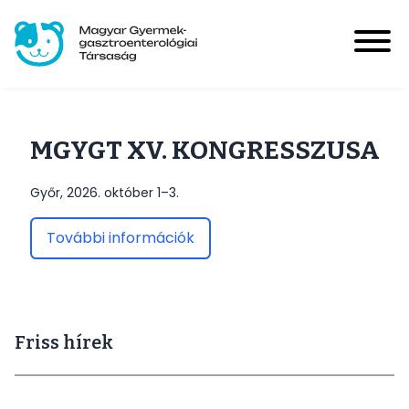
Ugrás
a
tartalomra
Magyar Gyermek-gasztroenterológiai Társaság
User
account
Bejelentkezés
MGYGT XV. KONGRESSZUSA
menu
Győr, 2026. október 1–3.
Hírek
Main
További információk
navigation
Események
Friss hírek
HUPIR
Tagoknak