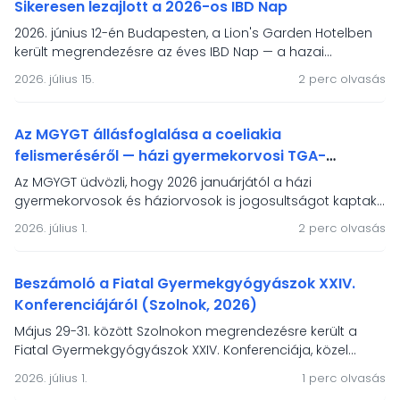
Sikeresen lezajlott a 2026-os IBD Nap
2026. június 12-én Budapesten, a Lion's Garden Hotelben
Vezetőség
került megrendezésre az éves IBD Nap — a hazai
gyermek-gasztroenterológiai IBD-ellátás és a HUPIR
2026. július 15.
2 perc olvasás
regiszter önkéntes töltőinek fóruma. A rendezvény
A Társaságról
fókuszában a modern terápiák, a mesterséges
intelligencia, a táplálásterápiás irányelvek és a betegek
Az MGYGT állásfoglalása a coeliakia
életminőségének támogatása állt.
felismeréséről — házi gyermekorvosi TGA-
Jelentkezés
vizsgálati jogosultság és a népességszűrés
Az MGYGT üdvözli, hogy 2026 januárjától a házi
igénye
gyermekorvosok és háziorvosok is jogosultságot kaptak
Újdonságok, érdekességek
a szöveti transzglutamináz elleni antitest vizsgálat
2026. július 1.
2 perc olvasás
elvégeztetésére coeliakia gyanú esetén. Állásfoglalásunk
hangsúlyozza, hogy a tünetmentes coeliakia-populació
felismeréséhez szervezett, népegészségügyi alapelvekre
Beszámoló a Fiatal Gyermekgyógyászok XXIV.
épülő népességszűrés szükséges.
Konferenciájáról (Szolnok, 2026)
Május 29-31. között Szolnokon megrendezésre került a
Fiatal Gyermekgyógyászok XXIV. Konferenciája, közel
kétszáz résztvevővel és 90 szakmai előadással. Az MGYGT
2026. július 1.
1 perc olvasás
két díjat ajánlott fel a legkiválóbb előadóknak – a