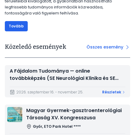
területeiből kiválogatott, a gyakorlatban hasznosítható
legfrissebb tudományos információk közreadása,
fontosságára való figyelem felhívása.
Tovább
Közeledő események
Összes esemény
A Fájdalom Tudománya — online
továbbképzés (SE Neurológiai Klinika és SE
Magatartástudományi Intézet)
2026. szeptember 16. - november 25.
Részletek
Kép
Magyar Gyermek-gasztroenterológiai
Társaság XV. Kongresszusa
Győr, ETO Park Hotel ****