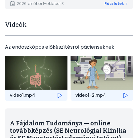
2026. október 1–október 3.
Részletek
Videók
Az endoszkópos előkészítésről pácienseknek
video1.mp4
video1-2.mp4
A Fájdalom Tudománya — online
továbbképzés (SE Neurológiai Klinika